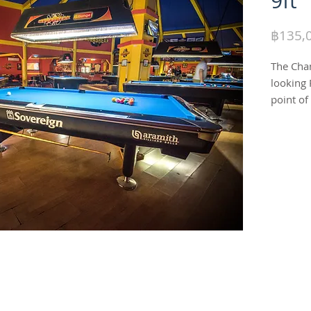
9ft
฿135,
The Cham
looking 
point of
Piano-Bl
Return 
accent a
The sea
legs are
60’s
‘Mo
Champion
rounded 
every pe