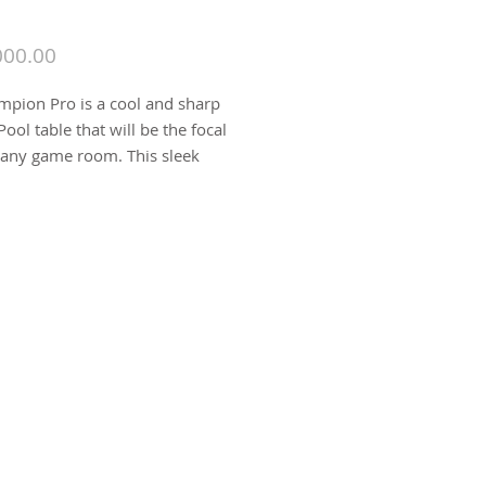
Price
000.00
pion Pro is a cool and sharp
Pool table that will be the focal
 any game room. This sleek
ack Pool table has built in Ball
System with metal corners
nd built-in ball storage system.
mless cabinet and bold support
 reminiscent of the classic
d Styling’
billiard halls. The
 Pro’s rails have inlaid
sights to help you calculate
rfect shot.