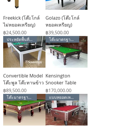
Freekick (โต๊ะโกล์
Golazo (โต๊ะโกล์
ไม่หยอดเหรียญ)
หยอดเหรียญ)
Price
Price
฿24,500.00
฿39,500.00
ประหยัดพื้นที่ใช้สอย
โต๊ะมาตรฐานแข่งขัน
Convertible Model
Kensington
โต๊ะพูล โต๊ะทานข้าว
Snooker Table
Price
Price
฿89,500.00
฿170,000.00
โต๊ะมาตรฐานแข่งขัน
แบบหยอดเหรียญ