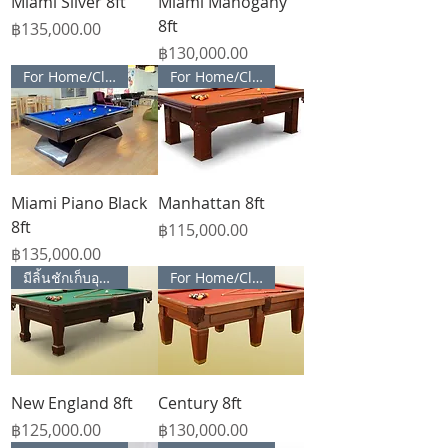
Miami Silver 8ft
Miami Mahogany
8ft
Price
฿135,000.00
Price
฿130,000.00
For Home/Club house
For Home/Club house
Miami Piano Black
Manhattan 8ft
8ft
Price
฿115,000.00
Price
฿135,000.00
มีลิ้นชักเก็บอุปกรณ์
For Home/Club house
New England 8ft
Century 8ft
Price
Price
฿125,000.00
฿130,000.00