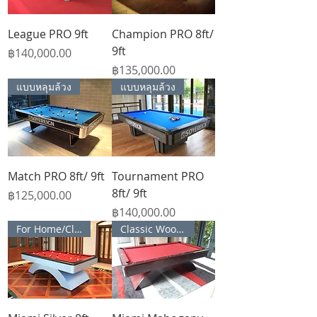
League PRO 9ft
Champion PRO 8ft/
9ft
Price
฿140,000.00
Price
฿135,000.00
แบบหลุมล้วง
แบบหลุมล้วง
Match PRO 8ft/ 9ft
Tournament PRO
8ft/ 9ft
Price
฿125,000.00
Price
฿140,000.00
For Home/Club house
Classic Wood Feeling