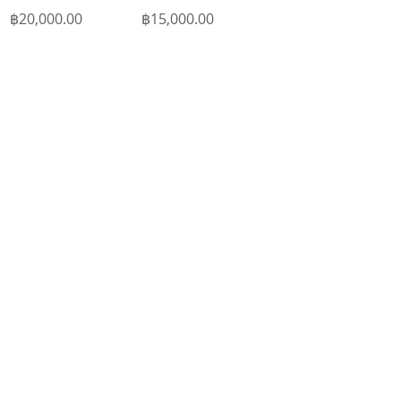
Price
Price
฿20,000.00
฿15,000.00