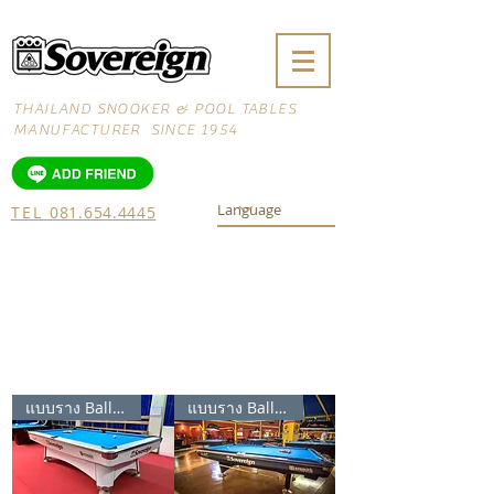
THAILAND SNOOKER & POOL TABLES
MANUFACTURER SINCE 1954
TEL
081.654.4445
โต๊ะพูล โต๊ะสนุ๊ก โต๊ะสนุกเกอร์ โต๊ะ พูล มือ
สอง ขาย โต๊ะ พูล โต๊ะโก เช่า โต๊ะ พูล โต๊ะ พูล
ราคา โต๊ะกินข้าว โต๊ะโกล์ ราคา โต๊ะ พูล โต๊ะ
พูล ขนาดมาตรฐาน โต๊ะ pool
แบบราง Ball Return
แบบราง Ball Return