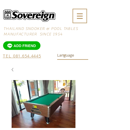
THAILAND SNOOKER & POOL TABLES
MANUFACTURER SINCE 1954
TEL
081.654.4445