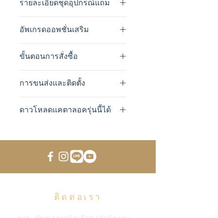
3 x 6 ฟุต
62,000 ฿
รายละเอียดชุดอุปกรณ์แถม
เริ่ม วัสดุและหัวมุมโต๊ะถูกออกแบบ
ให้กะทัดรัดและเรียบง่าย ไม่เน้น
3’1/2 x 7 ฟุต
66,000 ฿
มาพร้อมชุดอุปกรณ์แถมครบ
ดีไซน์การตกแต่งและความหรูหรา
อัพเกรดออพชั่นเสริม
เซ็ท พร้อมเล่นทันที ดังนี้
4 x 8 ฟุต
76,000฿
Comes with all included
สามารถอัพเกรดเป็นชุดผ้า
เป็นแบบหยอดเหรียญด้วย
basic accessories.
ขั้นตอนการสั่งซื้อ
สักหลาดและลูกเรืองแสงในที่
ระบบกลไก ไม่ต้องใช้ไฟฟ้าให้
มืด
ยุ่งยากและมีสายไฟเกะกะ
ไม้คิวแบบมาตรฐาน 4 ด้าม
ลูกค้าทำการมัดจำ 30% เมื่อสั่ง
อัพเกรดผ้าเป็นผ้าสักหลาดกัน
การขนส่งและติดตั้ง
ใช้ระบบแยกลูกขาวด้วยลูกขาว
ลูกพูล ขนาดมาตรฐาน 2"1/4
ซื้อ
น้ำได้
ชุด 16 ลูก
สามารถทำการมัดจำด้วยการ
แม่เหล็ก Made in Belgium
ค่าขนส่งในกรุงเทพ 2,500 บาท +
อัพเกรดอุปกรณ์ครอบโต๊ะ ทำ
ไม้เร็สหัวกากบาท 1 ด้าม
โอนผ่านธนาคาร จ่ายเงินสด
โดยลูกขาวกับลูกสีมีน้ำหนัก
ดาวโหลดแคตาลอครุ่นนี้ได้
ค่าทีมช่างติดตั้ง (ตั้งชั้นล่าง) 2,500
เป็นโต๊ะทานข้าว/โต๊ะประชุม
ราวคิวติดผนัง (สำหรับใส่คิว 4
หรือรูดบัตรเครดิตที่ออฟฟิศ
และขนาดเท่ากันจึงทำให้เล่นได้
ค่าขนส่งติดตั้งต่างจังหวัด หรือติด
ได้
ที่นี่
ด้ามและไม้เร็ส 1 ด้าม)
กรุงเทพฯได้
ต่อเนื่องที่สุด
ตั้งชั้นบน กรุณาสอบถุามเพิ่มเติม
ชอล์คฝนหัวคิว 6 ก้อน
ยอดส่วนที่เหลือสามารถชำระ
พื้นโต๊ะพูลทุกตัวของ
- Cosmic Pool set available as
หัวคิวสำรอง 6 หัว
หน้างาน หลังช่างทำการติดตั้ง
extra option.
SOVEREIGN ทำจาก หินชนวน
ไม้สามเหลี่ยมตั้งลูก
เสร็จ
- Water-proof AQUA-GUARD
คุณภาพสูง จาก Brazil ที่นำมา
แปรงปัดผ้าสักหลาด
ระยะเวลาการผลิตประมาณ
cloth available as extra option.
ขัดและปรับแต่งอย่างพิถีพิถัน
ผ้าพลาสติกคลุมโต๊ะ
15-30 วัน แล้วแต่รูปแบบรุ่น
- Dining Top cover set available
ก่อนการนำมาใช้ทุกๆตัว
ติดต่อเรา
as option.
ช่องหยอดเหรียญนำเข้าจาก
อเมริกา สามารถตั้งค่าได้เกมละ
หจก. พัฒนาการบิลเลียด (สำนักงาน