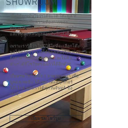
SHOWROOM
เพื่อให้คุณมั่นใจว่าได้จะได้ โต๊ะพูล ที่
เหมาะที่สุดกับความต้องการของ
คุณ เราขอแนะนำให้คุณเข้ามาสัมผัส
และทดลองเล่นพูลก่อนตัดสินสั่งซื้อ
เพราะเรารู้ดีว่า ไม่มีวิธีใดที่จะเลือกโต๊ะ
พูลได้ดีไปกว่าการได้ลองเล่นจริงๆ ท่าน
ยังสามารถลองเล่นลูกรุ่นและไม้คิว
ต่างๆได้ที่โชว์รูมของเราได้อีกด้วย
เยี่ยมชมโชว์รูมทั้ง 3 สาขาของเรา เพื่อ
ดูคอลเลคชั่น โต๊ะพูล โต๊ะสนุกเกอร์
โต๊ะโกล์ ของเราได้ทุกวันจันทร์ ถึง
เสาร์
เยี่ยมชมโชว์รูม