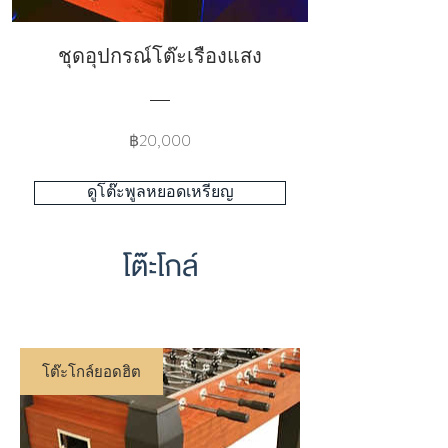
ชุดอุปกรณ์โต๊ะเรืองแสง
Price
฿20,000
ดูโต๊ะพูลหยอดเหรียญ
โต๊ะโกล์
โต๊ะโกล์ยอดฮิต