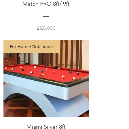
Match PRO 8ft/ 9ft
Price
฿125,000
For Home/Club house
Miami Silver 8ft