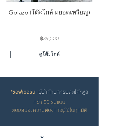
Golazo (โต๊ะโกล์ หยอดเหรียญ)
Price
฿39,500
ดูโต๊ะโกล์
'ซอฟเวอริน'
ผู้นำด้านการผลิตโต๊ะพูล
กว่า 50 รูปแบบ
ตอบสนองความต้องการผู้ใช้ในทุกมิติ