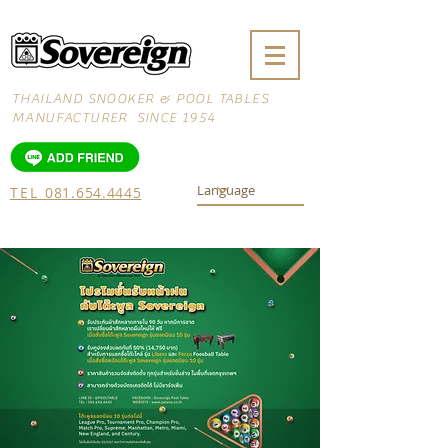
THAILAND SNOOKER & POOL TABLES
MANUFACTURER SINCE 1954
TEL
081.654.4445